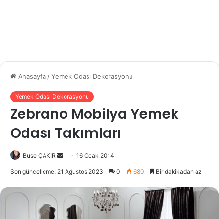
Anasayfa
/
Yemek Odası Dekorasyonu
Yemek Odası Dekorasyonu
Zebrano Mobilya Yemek
Odası Takımları
Buse ÇAKIR
B
16 Ocak 2014
i
Son güncelleme: 21 Ağustos 2023
0
680
Bir dakikadan az
r
e
-
p