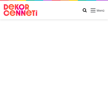
Arama
Menü
yap
...