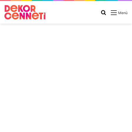
Arama
Menü
yap
...