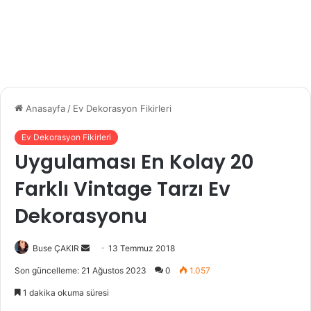
Anasayfa
/
Ev Dekorasyon Fikirleri
Ev Dekorasyon Fikirleri
Uygulaması En Kolay 20
Farklı Vintage Tarzı Ev
Dekorasyonu
Buse ÇAKIR
B
13 Temmuz 2018
i
Son güncelleme: 21 Ağustos 2023
0
1.057
r
1 dakika okuma süresi
e