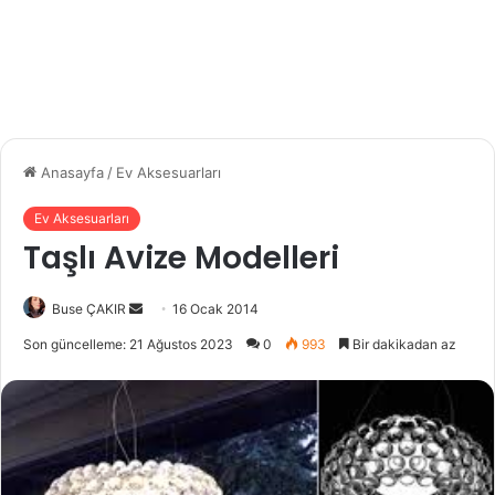
Anasayfa
/
Ev Aksesuarları
Ev Aksesuarları
Taşlı Avize Modelleri
Buse ÇAKIR
B
16 Ocak 2014
i
Son güncelleme: 21 Ağustos 2023
0
993
Bir dakikadan az
r
e
-
p
o
s