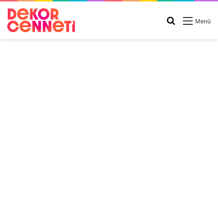
Arama
Menü
yap
...