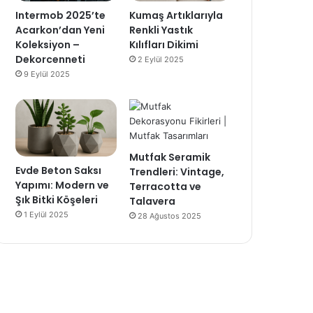
Intermob 2025’te
Kumaş Artıklarıyla
Acarkon’dan Yeni
Renkli Yastık
Koleksiyon –
Kılıfları Dikimi
Dekorcenneti
2 Eylül 2025
9 Eylül 2025
Mutfak Seramik
Evde Beton Saksı
Trendleri: Vintage,
Yapımı: Modern ve
Terracotta ve
Şık Bitki Köşeleri
Talavera
1 Eylül 2025
28 Ağustos 2025