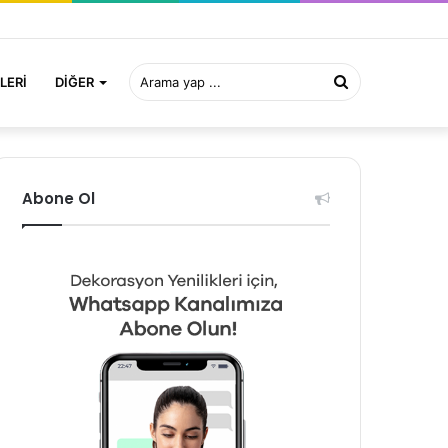
Arama
LERI
DIĞER
yap
Abone Ol
...