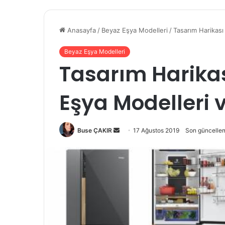
Anasayfa
/
Beyaz Eşya Modelleri
/
Tasarım Harikası
Beyaz Eşya Modelleri
Tasarım Harikas
Eşya Modelleri v
Buse ÇAKIR
B
17 Ağustos 2019
Son güncelle
i
r
e
-
p
o
s