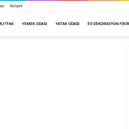
ası
İletişim
MUTFAK
YEMEK ODASI
YATAK ODASI
EV DEKORASYON FIKIR