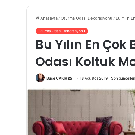
Anasayfa
/
Oturma Odası Dekorasyonu
/
Bu Yılın E
Oturma Odası Dekorasyonu
Bu Yılın En Çok
Odası Koltuk Mo
Buse ÇAKIR
B
18 Ağustos 2019
Son güncelle
i
r
e
-
p
o
s