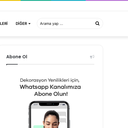
Arama
LERI
DIĞER
yap
Abone Ol
...