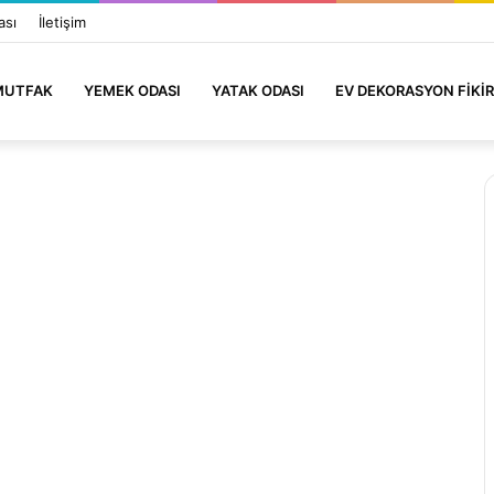
ası
İletişim
MUTFAK
YEMEK ODASI
YATAK ODASI
EV DEKORASYON FIKIR