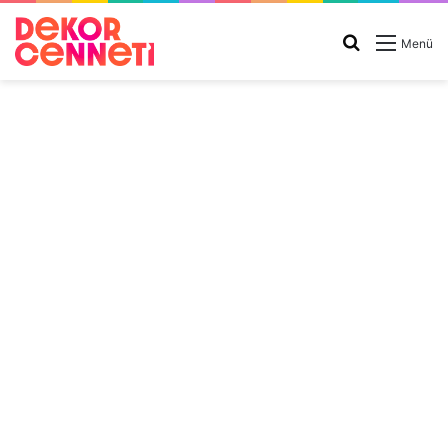
Arama
Menü
yap
...