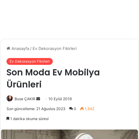
Anasayfa
/
Ev Dekorasyon Fikirleri
Ev Dekorasyon Fikirleri
Son Moda Ev Mobilya
Ürünleri
Buse ÇAKIR
B
10 Eylül 2019
i
Son güncelleme: 21 Ağustos 2023
0
1.342
r
1 dakika okuma süresi
e
-
p