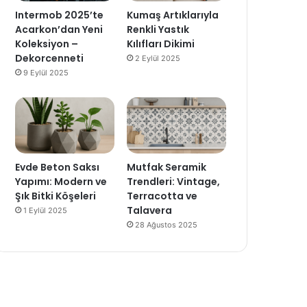
Intermob 2025’te
Kumaş Artıklarıyla
Acarkon’dan Yeni
Renkli Yastık
Koleksiyon –
Kılıfları Dikimi
Dekorcenneti
2 Eylül 2025
9 Eylül 2025
Evde Beton Saksı
Mutfak Seramik
Yapımı: Modern ve
Trendleri: Vintage,
Şık Bitki Köşeleri
Terracotta ve
Talavera
1 Eylül 2025
28 Ağustos 2025