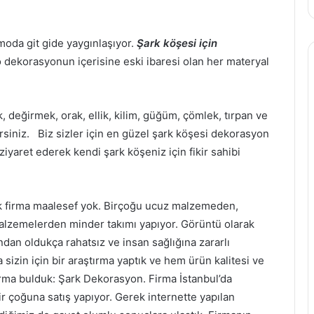
moda git gide yaygınlaşıyor.
Şark köşesi için
dekorasyonun içerisine eski ibaresi olan her materyal
k, değirmek, orak, ellik, kilim, güğüm, çömlek, tırpan ve
rsiniz.
Biz sizler için en güzel şark köşesi dekorasyon
ziyaret ederek kendi şark köşeniz için fikir sahibi
pek firma maalesef yok. Birçoğu ucuz malzemeden,
malzemelerden minder takımı yapıyor. Görüntü olarak
ndan oldukça rahatsız ve insan sağlığına zararlı
 sizin için bir araştırma yaptık ve hem ürün kalitesi ve
irma bulduk: Şark Dekorasyon. Firma İstanbul’da
ir çoğuna satış yapıyor. Gerek internette yapılan