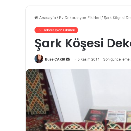
Anasayfa
/
Ev Dekorasyon Fikirleri
/
Şark Köşesi D
Ev Dekorasyon Fikirleri
Şark Köşesi De
Buse ÇAKIR
B
5 Kasım 2014
Son güncelleme:
i
r
e
-
p
o
s
t
a
g