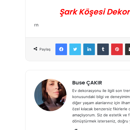
Şark Köşesi Deko
rn
Facebook
Twitter
LinkedIn
Tumblr
Pinterest
Paylaş
Buse ÇAKIR
Ev dekorasyonu ile ilgili son tre
konusundaki bilgi ve deneyimiml
diğer yaşam alanlarınız için ilh
özel kılacak benzersiz fikirlerl
amaçlıyorum. Siz de estetik ve f
dönüştürmek isterseniz, doğru 