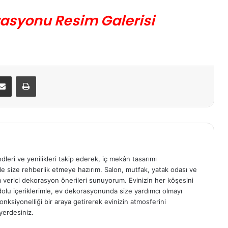
rasyonu Resim Galerisi
E-Posta ile paylaş
Yazdır
ndleri ve yenilikleri takip ederek, iç mekân tasarımı
e size rehberlik etmeye hazırım. Salon, mutfak, yatak odası ve
am verici dekorasyon önerileri sunuyorum. Evinizin her köşesini
e dolu içeriklerimle, ev dekorasyonunda size yardımcı olmayı
onksiyonelliği bir araya getirerek evinizin atmosferini
yerdesiniz.