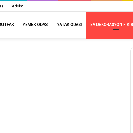
ası
İletişim
MUTFAK
YEMEK ODASI
YATAK ODASI
EV DEKORASYON FIKIR