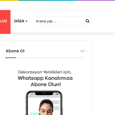
Arama
LERI
DIĞER
yap
Abone Ol
...