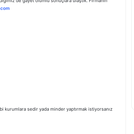
diğimiz de gayet olumlu sonuçlara ulaştık. Firmanın
.com
gibi kurumlara sedir yada minder yaptırmak istiyorsanız