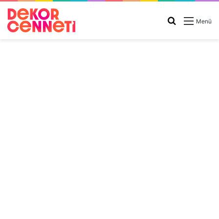
Arama
Menü
yap
...