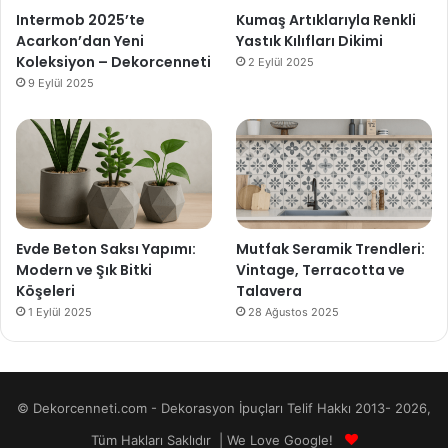
Intermob 2025’te
Kumaş Artıklarıyla Renkli
Acarkon’dan Yeni
Yastık Kılıfları Dikimi
Koleksiyon – Dekorcenneti
2 Eylül 2025
9 Eylül 2025
Evde Beton Saksı Yapımı:
Mutfak Seramik Trendleri:
Modern ve Şık Bitki
Vintage, Terracotta ve
Köşeleri
Talavera
1 Eylül 2025
28 Ağustos 2025
© Dekorcenneti.com - Dekorasyon İpuçları Telif Hakkı 2013- 2026,
Tüm Hakları Saklıdır | We Love Google!