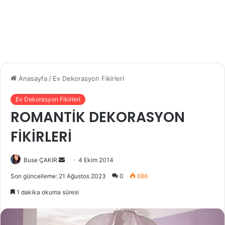
Anasayfa
/
Ev Dekorasyon Fikirleri
Ev Dekorasyon Fikirleri
ROMANTİK DEKORASYON
FİKİRLERİ
Buse ÇAKIR
B
4 Ekim 2014
i
Son güncelleme: 21 Ağustos 2023
0
686
r
1 dakika okuma süresi
e
-
p