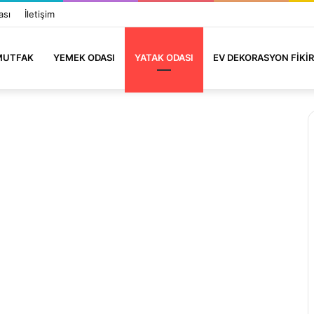
ası
İletişim
MUTFAK
YEMEK ODASI
YATAK ODASI
EV DEKORASYON FIKIR