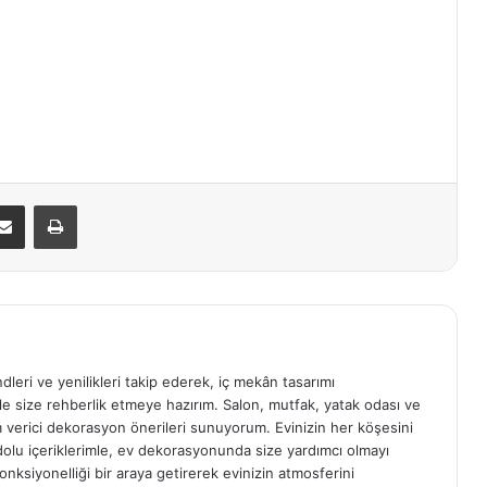
E-Posta ile paylaş
Yazdır
ndleri ve yenilikleri takip ederek, iç mekân tasarımı
e size rehberlik etmeye hazırım. Salon, mutfak, yatak odası ve
am verici dekorasyon önerileri sunuyorum. Evinizin her köşesini
e dolu içeriklerimle, ev dekorasyonunda size yardımcı olmayı
onksiyonelliği bir araya getirerek evinizin atmosferini