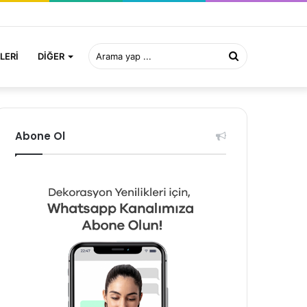
Arama
LERI
DIĞER
yap
Abone Ol
...