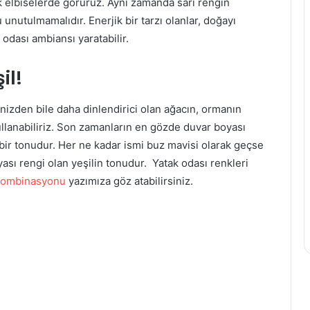
k elbiselerde görürüz. Aynı zamanda sarı rengin
ğu unutulmamalıdır. Enerjik bir tarzı olanlar, doğayı
 odası ambiansı yaratabilir.
il!
nizden bile daha dinlendirici olan ağacın, ormanın
ullanabiliriz. Son zamanların en gözde duvar boyası
ı bir tonudur. Her ne kadar ismi buz mavisi olarak geçse
sı rengi olan yeşilin tonudur. Yatak odası renkleri
 kombinasyonu
yazımıza göz atabilirsiniz.