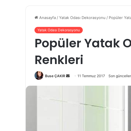
Anasayfa
/
Yatak Odası Dekorasyonu
/
Popüler Yat
Yatak Odası Dekorasyonu
Popüler Yatak 
Renkleri
Buse ÇAKIR
B
11 Temmuz 2017
Son güncelle
i
r
e
-
p
o
s