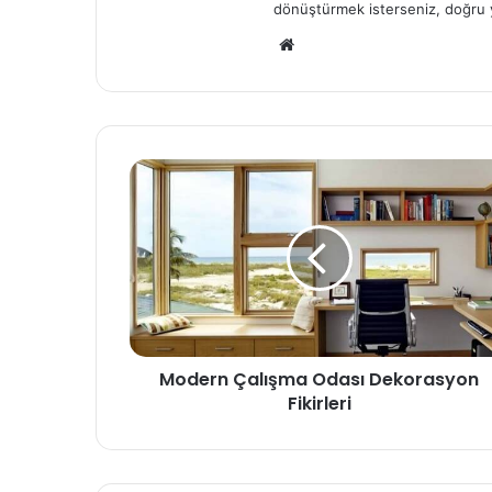
dönüştürmek isterseniz, doğru 
We
b
sit
esi
Modern Çalışma Odası Dekorasyon
Fikirleri