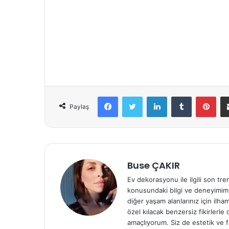
Facebook
Twitter
LinkedIn
Tumblr
Pinterest
Paylaş
Buse ÇAKIR
Ev dekorasyonu ile ilgili son tre
konusundaki bilgi ve deneyimiml
diğer yaşam alanlarınız için ilh
özel kılacak benzersiz fikirlerl
amaçlıyorum. Siz de estetik ve f