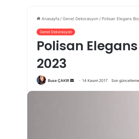
Anasayfa
/
Genel Dekorasyon
/
Polisan Elegans Bo
Genel Dekorasyon
Polisan Elegan
2023
Bir
Buse ÇAKIR
14 Kasım 2017
Son güncelleme
e-
posta
göndermek