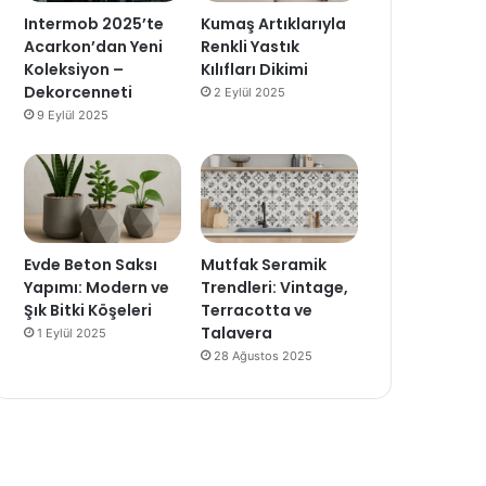
Intermob 2025’te
Kumaş Artıklarıyla
Acarkon’dan Yeni
Renkli Yastık
Koleksiyon –
Kılıfları Dikimi
Dekorcenneti
2 Eylül 2025
9 Eylül 2025
Evde Beton Saksı
Mutfak Seramik
Yapımı: Modern ve
Trendleri: Vintage,
Şık Bitki Köşeleri
Terracotta ve
Talavera
1 Eylül 2025
28 Ağustos 2025