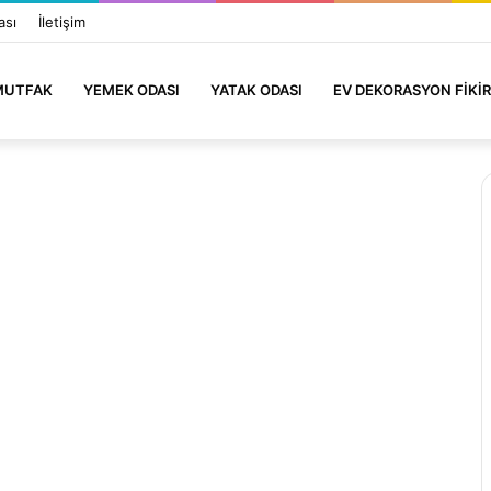
ası
İletişim
MUTFAK
YEMEK ODASI
YATAK ODASI
EV DEKORASYON FIKIR