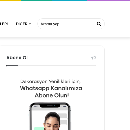
Arama
LERI
DIĞER
yap
Abone Ol
...