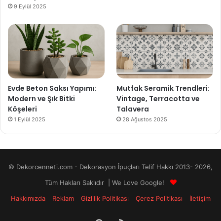
9 Eylül 2025
Evde Beton Saksı Yapımı:
Mutfak Seramik Trendleri:
Modern ve Şık Bitki
Vintage, Terracotta ve
Köşeleri
Talavera
1 Eylül 2025
28 Ağustos 2025
© Dekorcenneti.com - Dekorasyon İpuçları Telif Hakkı 2013- 2026,
Tüm Hakları Saklıdır | We Love Google!
Hakkımızda
Reklam
Gizlilik Politikası
Çerez Politikası
İletişim