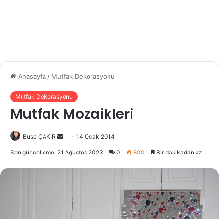
Anasayfa
/
Mutfak Dekorasyonu
Mutfak Dekorasyonu
Mutfak Mozaikleri
Buse ÇAKIR
B
14 Ocak 2014
i
Son güncelleme: 21 Ağustos 2023
0
800
Bir dakikadan az
r
e
-
p
o
s