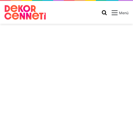
Arama
Menü
yap
...