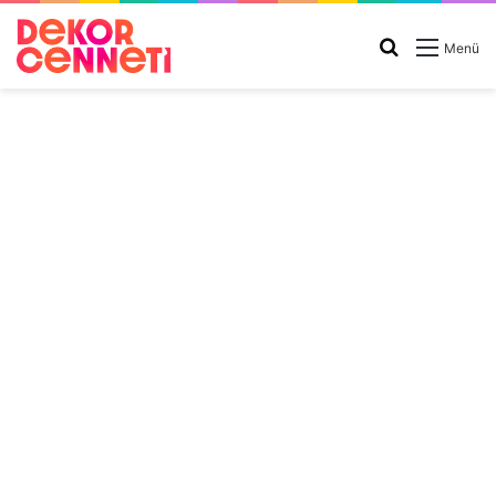
Arama
Menü
yap
...