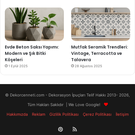
Evde Beton Saksı Yapımı:
Mutfak Seramik Trendleri:
Modern ve Şık Bitki
Vintage, Terracotta ve
Köşeleri
Talavera
1 Eylül 2025
28 Ağustos 2025
© Dekorcenneti.com - Dekorasyon İpuçları Telif Hakkı 2013- 2026,
Tüm Hakları Saklıdır | We Love Google!
Hakkımızda
Reklam
Gizlilik Politikası
Çerez Politikası
İletişim
Pinterest
RSS