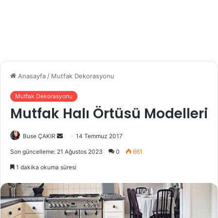
Anasayfa
/
Mutfak Dekorasyonu
Mutfak Dekorasyonu
Mutfak Halı Örtüsü Modelleri
Buse ÇAKIR
B
14 Temmuz 2017
i
Son güncelleme: 21 Ağustos 2023
0
661
r
1 dakika okuma süresi
e
-
p
o
s