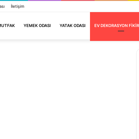
ası
İletişim
MUTFAK
YEMEK ODASI
YATAK ODASI
EV DEKORASYON FIKIR