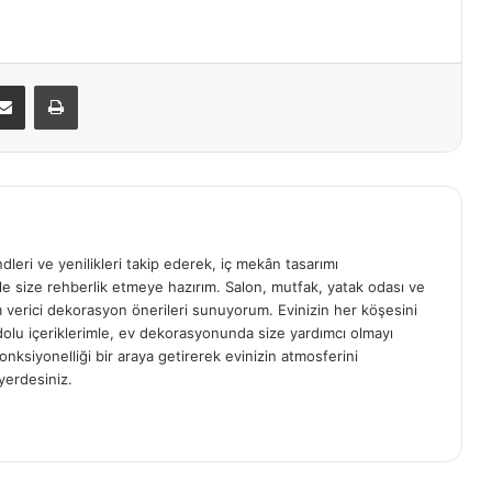
E-Posta ile paylaş
Yazdır
ndleri ve yenilikleri takip ederek, iç mekân tasarımı
e size rehberlik etmeye hazırım. Salon, mutfak, yatak odası ve
am verici dekorasyon önerileri sunuyorum. Evinizin her köşesini
e dolu içeriklerimle, ev dekorasyonunda size yardımcı olmayı
onksiyonelliği bir araya getirerek evinizin atmosferini
yerdesiniz.