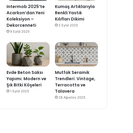
Intermob 2025’te
Kumaş Artıklarıyla
Acarkon’dan Yeni
Renkli Yastık
Koleksiyon –
Kılıfları Dikimi
Dekorcenneti
2 Eylül 2025
9 Eylül 2025
Evde Beton Saksı
Mutfak Seramik
Yapımı: Modern ve
Trendleri: Vintage,
Şık Bitki Köşeleri
Terracotta ve
Talavera
1 Eylül 2025
28 Ağustos 2025