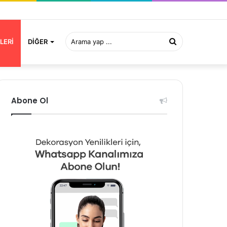
Arama
LERI
DIĞER
yap
Abone Ol
...