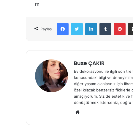
rn
Facebook
Twitter
LinkedIn
Tumblr
Pinterest
Paylaş
Buse ÇAKIR
Ev dekorasyonu ile ilgili son tre
konusundaki bilgi ve deneyimiml
diğer yaşam alanlarınız için ilh
özel kılacak benzersiz fikirlerl
amaçlıyorum. Siz de estetik ve f
dönüştürmek isterseniz, doğru 
We
b
sit