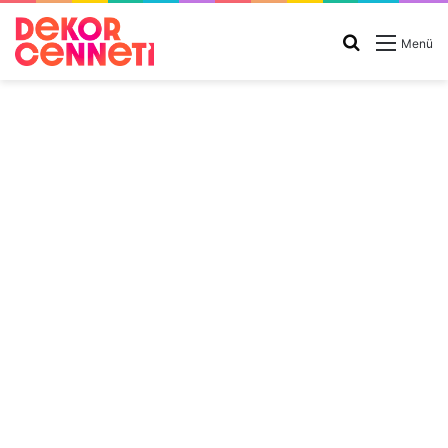
Arama
Menü
yap
...