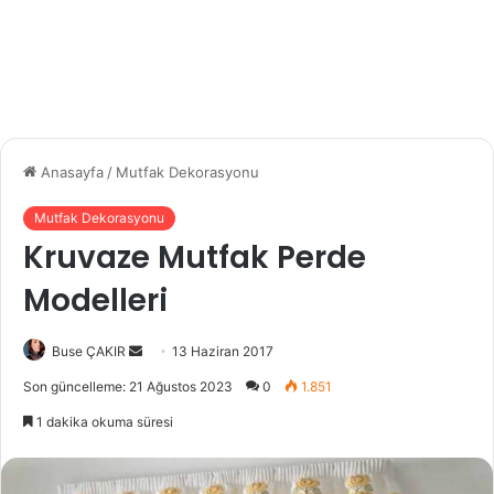
Anasayfa
/
Mutfak Dekorasyonu
Mutfak Dekorasyonu
Kruvaze Mutfak Perde
Modelleri
Buse ÇAKIR
B
13 Haziran 2017
i
Son güncelleme: 21 Ağustos 2023
0
1.851
r
1 dakika okuma süresi
e
-
p