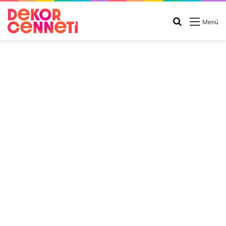
Arama
Menü
yap
...