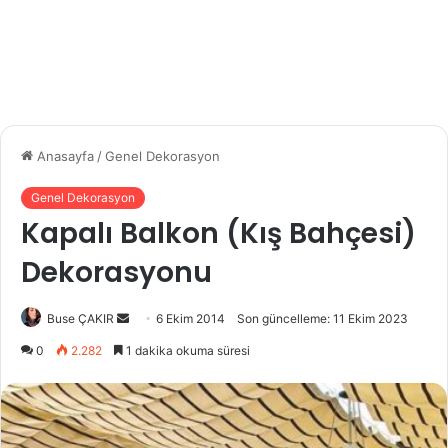
Anasayfa
/
Genel Dekorasyon
Genel Dekorasyon
Kapalı Balkon (Kış Bahçesi)
Dekorasyonu
Bir
Buse ÇAKIR
6 Ekim 2014
Son güncelleme: 11 Ekim 2023
e-
0
2.282
1 dakika okuma süresi
posta
göndermek