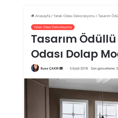
Anasayfa
/
Yatak Odası Dekorasyonu
/
Tasarım Ödül
Yatak Odası Dekorasyonu
Tasarım Ödüllü 
Odası Dolap Mod
Buse ÇAKIR
B
5 Eylül 2019
Son güncelleme: 
i
r
e
-
p
o
s