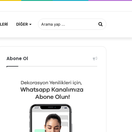
Arama
LERI
DIĞER
yap
Abone Ol
...