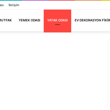
ası
İletişim
MUTFAK
YEMEK ODASI
YATAK ODASI
EV DEKORASYON FIKIR