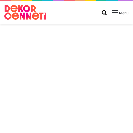
Arama
Menü
yap
...