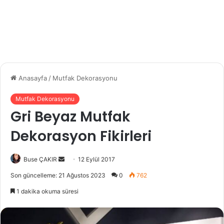
Anasayfa
/
Mutfak Dekorasyonu
Mutfak Dekorasyonu
Gri Beyaz Mutfak
Dekorasyon Fikirleri
Buse ÇAKIR
B
12 Eylül 2017
i
Son güncelleme: 21 Ağustos 2023
0
762
r
1 dakika okuma süresi
e
-
p