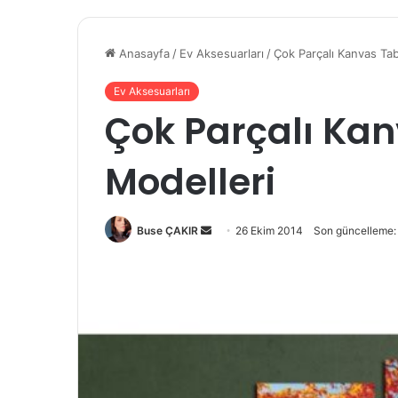
Anasayfa
/
Ev Aksesuarları
/
Çok Parçalı Kanvas Tab
Ev Aksesuarları
Çok Parçalı Ka
Modelleri
Buse ÇAKIR
B
26 Ekim 2014
Son güncelleme:
i
r
e
-
p
o
s