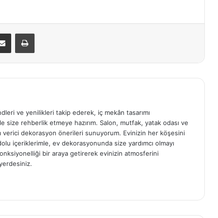
E-Posta ile paylaş
Yazdır
ndleri ve yenilikleri takip ederek, iç mekân tasarımı
e size rehberlik etmeye hazırım. Salon, mutfak, yatak odası ve
am verici dekorasyon önerileri sunuyorum. Evinizin her köşesini
e dolu içeriklerimle, ev dekorasyonunda size yardımcı olmayı
onksiyonelliği bir araya getirerek evinizin atmosferini
yerdesiniz.