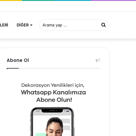
Arama
LERI
DIĞER
yap
Abone Ol
...