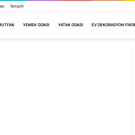
ası
İletişim
MUTFAK
YEMEK ODASI
YATAK ODASI
EV DEKORASYON FIKIR