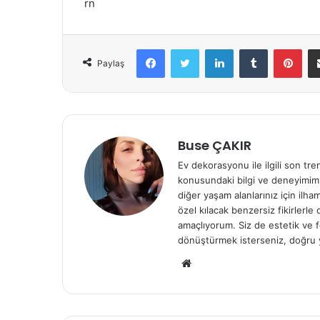
rn
Facebook
Twitter
LinkedIn
Tumblr
Pinterest
Paylaş
Buse ÇAKIR
Ev dekorasyonu ile ilgili son tre
konusundaki bilgi ve deneyimiml
diğer yaşam alanlarınız için ilh
özel kılacak benzersiz fikirlerl
amaçlıyorum. Siz de estetik ve f
dönüştürmek isterseniz, doğru 
We
b
sit
esi