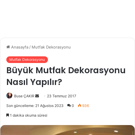
Anasayfa
/
Mutfak Dekorasyonu
Mutfak Dekorasyonu
Büyük Mutfak Dekorasyonu
Nasıl Yapılır?
Buse ÇAKIR
B
23 Temmuz 2017
i
Son güncelleme: 21 Ağustos 2023
0
936
r
1 dakika okuma süresi
e
-
p