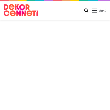
Arama
Menü
yap
...