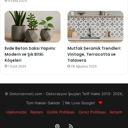
9 Eylül 2025
Evde Beton Saksı Yapımı:
Mutfak Seramik Trendleri:
Modern ve Şık Bitki
Vintage, Terracotta ve
Köşeleri
Talavera
1 Eylül 2025
28 Ağustos 2025
© Dekorcenneti.com - Dekorasyon İpuçları Telif Hakkı 2013- 2026,
Tüm Hakları Saklıdır | We Love Google!
Hakkımızda
Reklam
Gizlilik Politikası
Çerez Politikası
İletişim
Pinterest
RSS