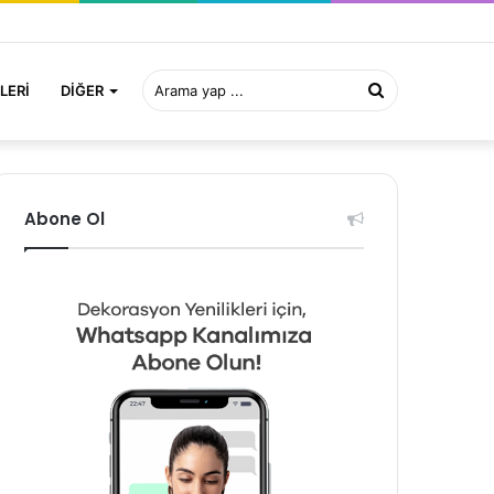
Arama
LERI
DIĞER
yap
Abone Ol
...