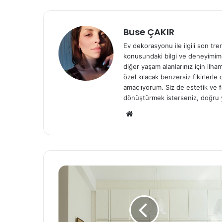
Buse ÇAKIR
Ev dekorasyonu ile ilgili son tre
konusundaki bilgi ve deneyimiml
diğer yaşam alanlarınız için ilh
özel kılacak benzersiz fikirlerl
amaçlıyorum. Siz de estetik ve f
dönüştürmek isterseniz, doğru 
We
b
sit
esi