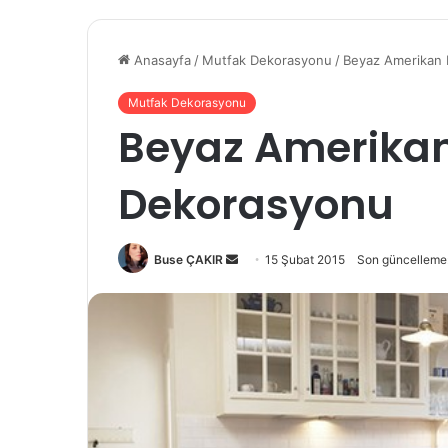
Anasayfa
/
Mutfak Dekorasyonu
/
Beyaz Amerikan
Mutfak Dekorasyonu
Beyaz Amerika
Dekorasyonu
Buse ÇAKIR
B
15 Şubat 2015
Son güncelleme
i
r
e
-
p
o
s