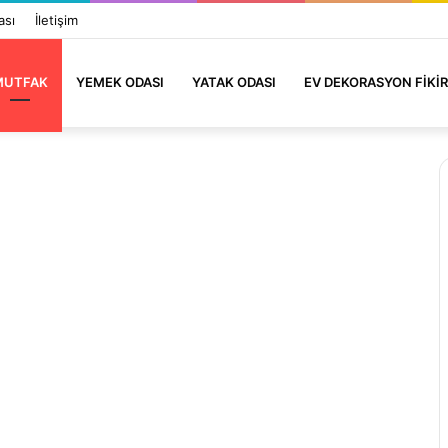
ası
İletişim
MUTFAK
YEMEK ODASI
YATAK ODASI
EV DEKORASYON FIKIR