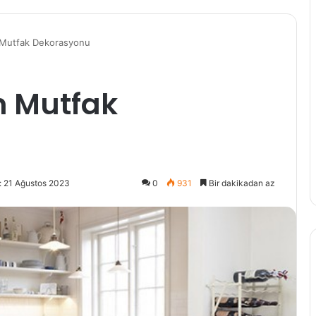
 Mutfak Dekorasyonu
n Mutfak
: 21 Ağustos 2023
0
931
Bir dakikadan az