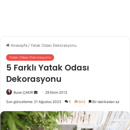
Anasayfa
/
Yatak Odası Dekorasyonu
Yatak Odası Dekorasyonu
5 Farklı Yatak Odası
Dekorasyonu
Buse ÇAKIR
B
29 Ekim 2013
i
Son güncelleme: 21 Ağustos 2023
1
643
Bir dakikadan az
r
e
-
p