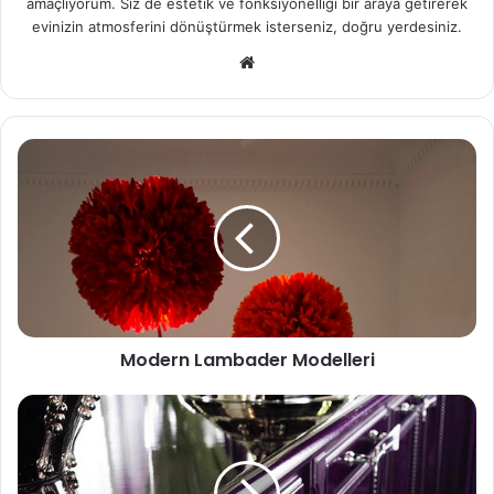
amaçlıyorum. Siz de estetik ve fonksiyonelliği bir araya getirerek
evinizin atmosferini dönüştürmek isterseniz, doğru yerdesiniz.
We
b
sit
esi
Modern Lambader Modelleri