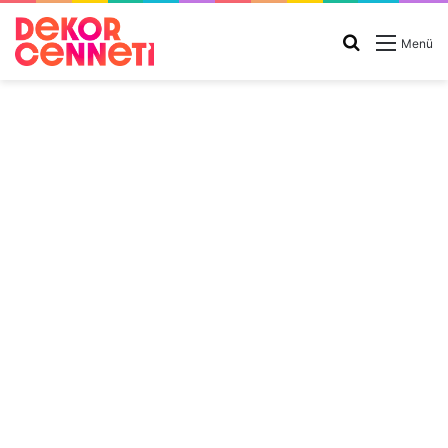
Arama
Menü
yap
...