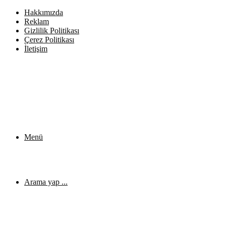
Hakkımızda
Reklam
Gizlilik Politikası
Çerez Politikası
İletişim
Menü
Arama yap ...