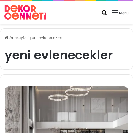
Arama
Menü
yap
...
Anasayfa
/
yeni evlenecekler
yeni evlenecekler