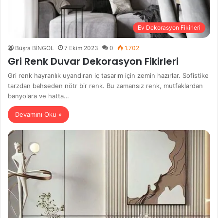
Ev Dekorasyon Fikirleri
Büşra BİNGÖL
7 Ekim 2023
0
1.702
Gri Renk Duvar Dekorasyon Fikirleri
Gri renk hayranlık uyandıran iç tasarım için zemin hazırlar. Sofistike
tarzdan bahseden nötr bir renk. Bu zamansız renk, mutfaklardan
banyolara ve hatta…
Devamını Oku »