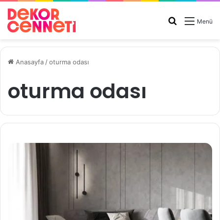
Arama
Menü
yap
...
Anasayfa
/
oturma odası
oturma odası