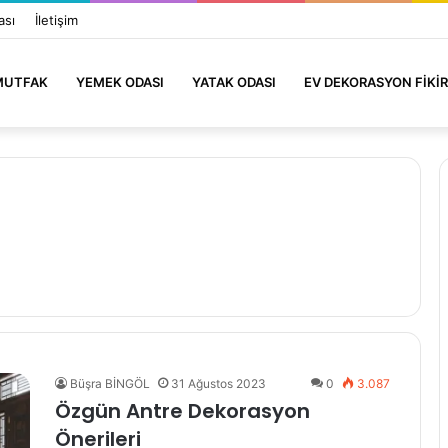
ası
İletişim
MUTFAK
YEMEK ODASI
YATAK ODASI
EV DEKORASYON FIKIR
Büşra BİNGÖL
31 Ağustos 2023
0
3.087
Özgün Antre Dekorasyon
Önerileri