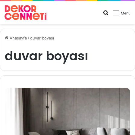
Arama
Menü
yap
...
Anasayfa
/
duvar boyası
duvar boyası