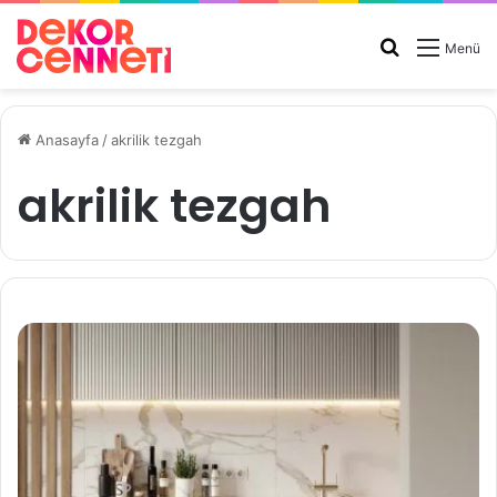
Arama
Menü
yap
...
Anasayfa
/
akrilik tezgah
akrilik tezgah