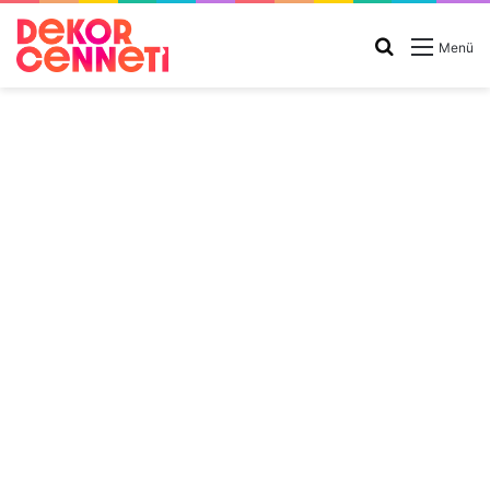
Arama
Menü
yap
...