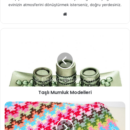
evinizin atmosferini dönüştürmek isterseniz, doğru yerdesiniz.
We
b
sit
esi
Taşlı Mumluk Modelleri