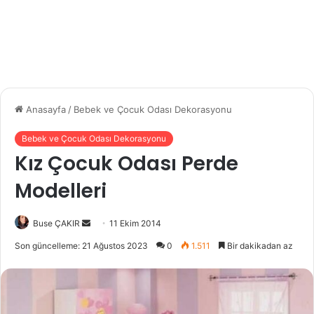
Anasayfa
/
Bebek ve Çocuk Odası Dekorasyonu
Bebek ve Çocuk Odası Dekorasyonu
Kız Çocuk Odası Perde
Modelleri
Buse ÇAKIR
B
11 Ekim 2014
i
Son güncelleme: 21 Ağustos 2023
0
1.511
Bir dakikadan az
r
e
-
p