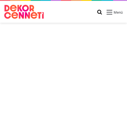
Arama
Menü
yap
...