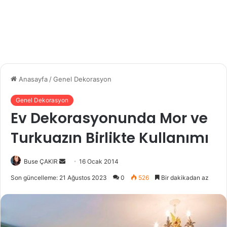
Anasayfa
/
Genel Dekorasyon
Genel Dekorasyon
Ev Dekorasyonunda Mor ve
Turkuazın Birlikte Kullanımı
Buse ÇAKIR
B
16 Ocak 2014
i
Son güncelleme: 21 Ağustos 2023
0
526
Bir dakikadan az
r
e
-
p