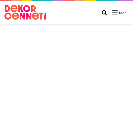
Arama
Menü
yap
...