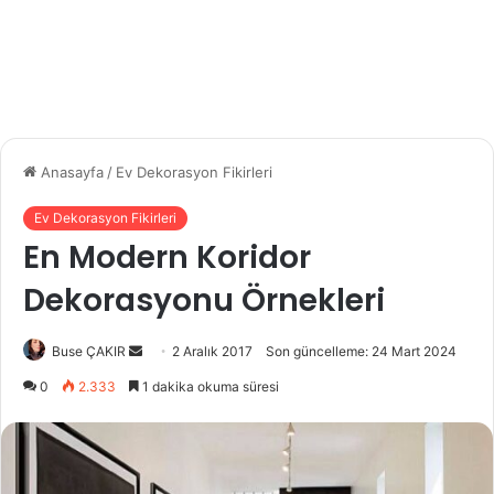
Anasayfa
/
Ev Dekorasyon Fikirleri
Ev Dekorasyon Fikirleri
En Modern Koridor
Dekorasyonu Örnekleri
Bir
Buse ÇAKIR
2 Aralık 2017
Son güncelleme: 24 Mart 2024
e-
0
2.333
1 dakika okuma süresi
posta
göndermek