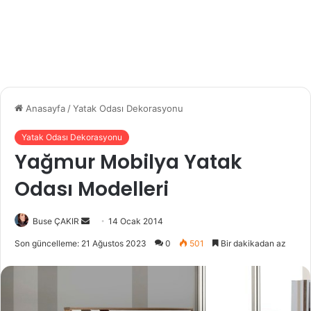
Anasayfa
/
Yatak Odası Dekorasyonu
Yatak Odası Dekorasyonu
Yağmur Mobilya Yatak
Odası Modelleri
Buse ÇAKIR
B
14 Ocak 2014
i
Son güncelleme: 21 Ağustos 2023
0
501
Bir dakikadan az
r
e
-
p