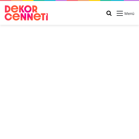
Arama
Menü
yap
...