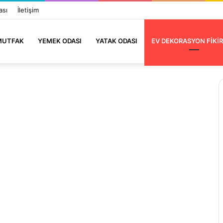
ası
İletişim
MUTFAK
YEMEK ODASI
YATAK ODASI
EV DEKORASYON FIKIR