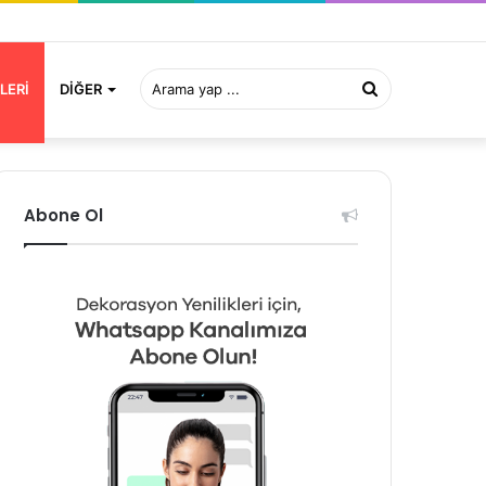
Arama
LERI
DIĞER
yap
Abone Ol
...