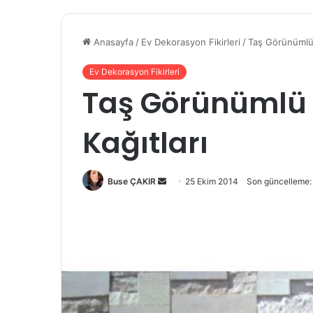
Anasayfa
/
Ev Dekorasyon Fikirleri
/
Taş Görünümlü İ
Ev Dekorasyon Fikirleri
Taş Görünümlü 
Kağıtları
Buse ÇAKIR
B
25 Ekim 2014
Son güncelleme:
i
r
e
-
p
o
s