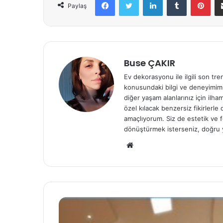
Paylaş
Buse ÇAKIR
Ev dekorasyonu ile ilgili son tre
konusundaki bilgi ve deneyimiml
diğer yaşam alanlarınız için ilh
özel kılacak benzersiz fikirlerl
amaçlıyorum. Siz de estetik ve f
dönüştürmek isterseniz, doğru 
We
b
sit
esi