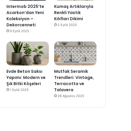
Intermob 2025’te
Kumaş Artıklarıyla
Acarkon’dan Yeni
Renkli Yastık
Koleksiyon –
Kılıfları Dikimi
Dekorcenneti
2 Eylül 2025
9 Eylül 2025
Evde Beton Saksı
Mutfak Seramik
Yapımı: Modern ve
Trendleri: Vintage,
Şık Bitki Köşeleri
Terracotta ve
Talavera
1 Eylül 2025
28 Ağustos 2025