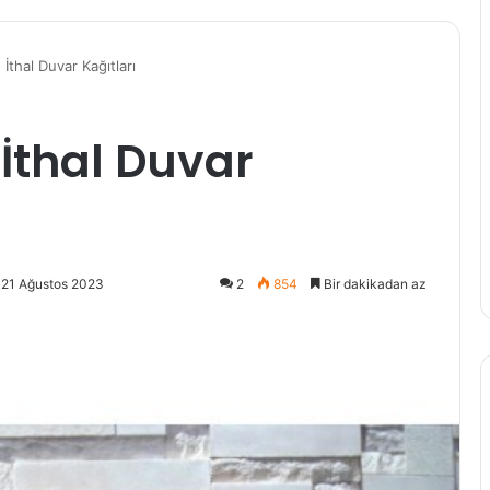
thal Duvar Kağıtları
İthal Duvar
 21 Ağustos 2023
2
854
Bir dakikadan az