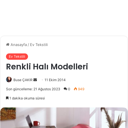
Anasayfa
/
Ev Tekstili
Ev Tekstili
Renkli Halı Modelleri
Buse ÇAKIR
B
11 Ekim 2014
i
Son güncelleme: 21 Ağustos 2023
0
949
r
1 dakika okuma süresi
e
-
p
o
s