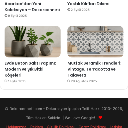
Acarkon’dan Yeni
Yastık Kılıfları Dikimi
Koleksiyon – Dekorcenneti
2 Eylül 2025
9 Eylül 2025
Evde Beton Saksı Yapımı:
Mutfak Seramik Trendleri:
Modern ve Şık Bitki
Vintage, Terracotta ve
Köşeleri
Talavera
1 Eylül 2025
28 Ağustos 2025
© Dekorcenneti.com - Dekorasyon İpuçları Telif Hakkı 2013- 2026,
Tüm Hakları Saklıdır | We Love Google!
Hakkımızda
Reklam
Gizlilik Politikası
Çerez Politikası
İletişim