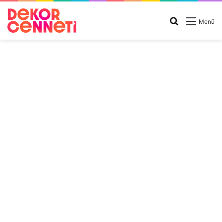
Arama
Menü
yap
...