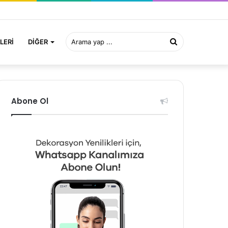
Arama
LERI
DIĞER
yap
Abone Ol
...