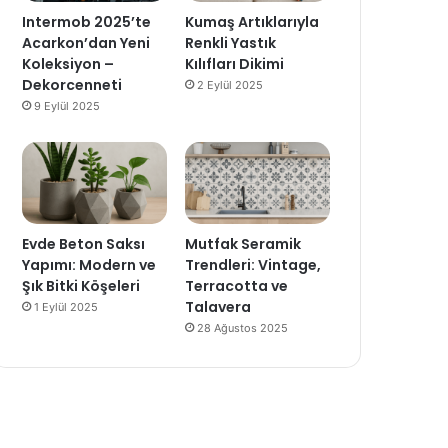
Intermob 2025’te
Kumaş Artıklarıyla
Acarkon’dan Yeni
Renkli Yastık
Koleksiyon –
Kılıfları Dikimi
Dekorcenneti
2 Eylül 2025
9 Eylül 2025
Evde Beton Saksı
Mutfak Seramik
Yapımı: Modern ve
Trendleri: Vintage,
Şık Bitki Köşeleri
Terracotta ve
Talavera
1 Eylül 2025
28 Ağustos 2025