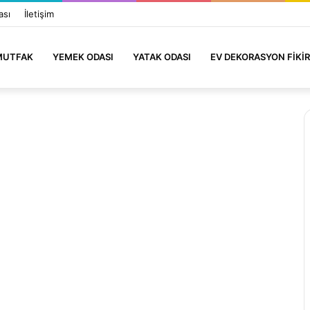
ası
İletişim
MUTFAK
YEMEK ODASI
YATAK ODASI
EV DEKORASYON FIKIR