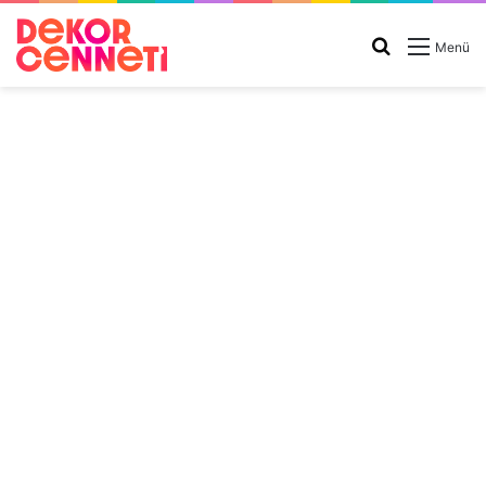
Arama
Menü
yap
...