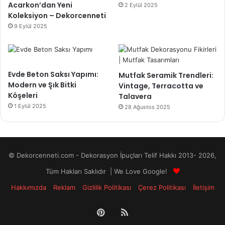
Acarkon’dan Yeni
2 Eylül 2025
Koleksiyon – Dekorcenneti
9 Eylül 2025
Evde Beton Saksı Yapımı:
Mutfak Seramik Trendleri:
Modern ve Şık Bitki
Vintage, Terracotta ve
Köşeleri
Talavera
1 Eylül 2025
28 Ağustos 2025
© Dekorcenneti.com - Dekorasyon İpuçları Telif Hakkı 2013- 2026,
Tüm Hakları Saklıdır | We Love Google!
Hakkımızda
Reklam
Gizlilik Politikası
Çerez Politikası
İletişim
Pinterest
RSS