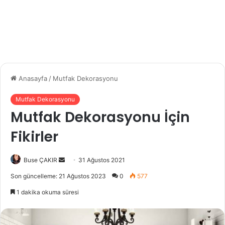
Anasayfa
/
Mutfak Dekorasyonu
Mutfak Dekorasyonu
Mutfak Dekorasyonu İçin
Fikirler
Buse ÇAKIR
B
31 Ağustos 2021
i
Son güncelleme: 21 Ağustos 2023
0
577
r
1 dakika okuma süresi
e
-
p