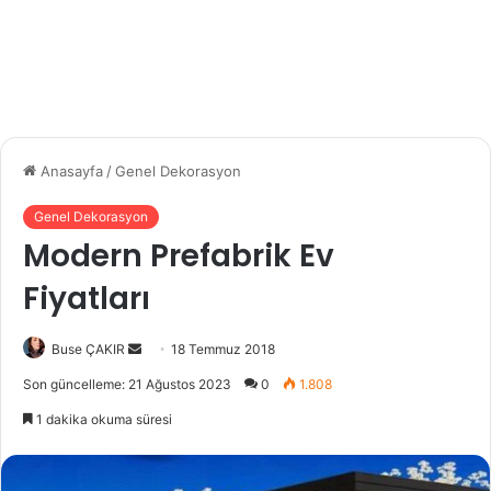
Anasayfa
/
Genel Dekorasyon
Genel Dekorasyon
Modern Prefabrik Ev
Fiyatları
Buse ÇAKIR
B
18 Temmuz 2018
i
Son güncelleme: 21 Ağustos 2023
0
1.808
r
1 dakika okuma süresi
e
-
p