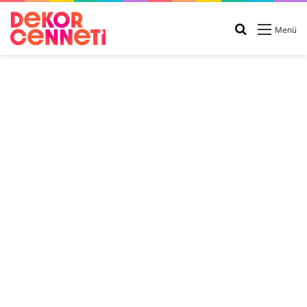
Arama
Menü
yap
...