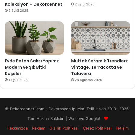
Koleksiyon – Dekorcenneti
2 Eylül 2025
9 Eylül 2025
Evde Beton Saksı Yapımı:
Mutfak Seramik Trendleri:
Modern ve Şık Bitki
Vintage, Terracotta ve
Köşeleri
Talavera
1 Eylül 2025
28 Ağustos 2025
© Dekorcenneti.com - Dekorasyon İpuçları Telif Hakkı 2013- 2026,
Tüm Hakları Saklıdır | We Love Google!
Hakkımızda
Reklam
Gizlilik Politikası
Çerez Politikası
İletişim