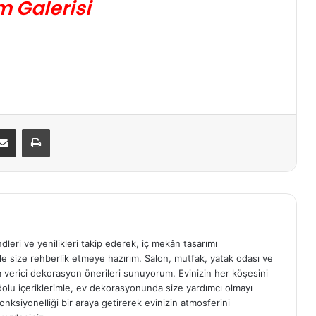
m Galerisi
E-Posta ile paylaş
Yazdır
ndleri ve yenilikleri takip ederek, iç mekân tasarımı
e size rehberlik etmeye hazırım. Salon, mutfak, yatak odası ve
am verici dekorasyon önerileri sunuyorum. Evinizin her köşesini
e dolu içeriklerimle, ev dekorasyonunda size yardımcı olmayı
onksiyonelliği bir araya getirerek evinizin atmosferini