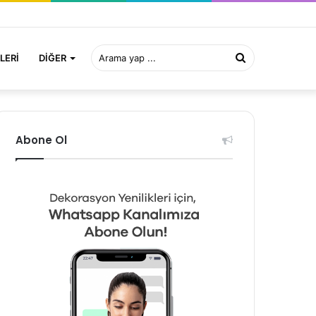
Arama
LERI
DIĞER
yap
Abone Ol
...