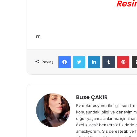
Resi
rn
Facebook
Twitter
LinkedIn
Tumblr
Pinterest
Paylaş
Buse ÇAKIR
Ev dekorasyonu ile ilgili son tre
konusundaki bilgi ve deneyimiml
diğer yaşam alanlarınız için ilh
özel kılacak benzersiz fikirlerl
amaçlıyorum. Siz de estetik ve f