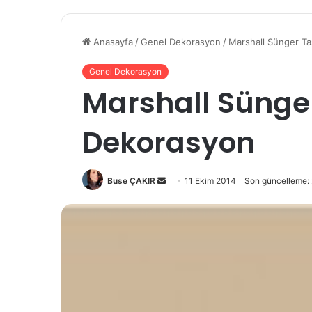
Anasayfa
/
Genel Dekorasyon
/
Marshall Sünger Ta
Genel Dekorasyon
Marshall Sünger
Dekorasyon
Buse ÇAKIR
B
11 Ekim 2014
Son güncelleme:
i
r
e
-
p
o
s