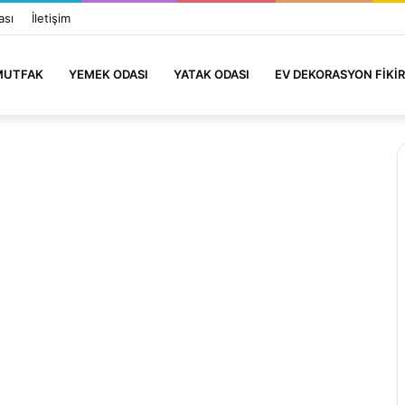
ası
İletişim
MUTFAK
YEMEK ODASI
YATAK ODASI
EV DEKORASYON FIKIR