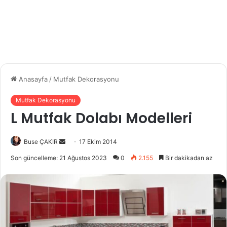
Anasayfa
/
Mutfak Dekorasyonu
Mutfak Dekorasyonu
L Mutfak Dolabı Modelleri
Buse ÇAKIR
B
17 Ekim 2014
i
Son güncelleme: 21 Ağustos 2023
0
2.155
Bir dakikadan az
r
e
-
p
o
s