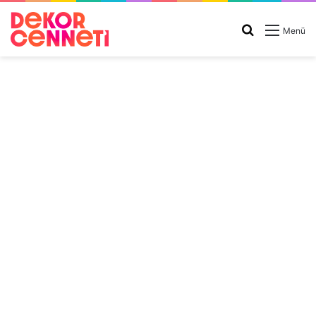
Arama
Menü
yap
...