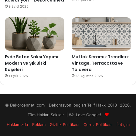
9 Eylül 2025
Evde Beton Saksı Yapımı:
Mutfak Seramik Trendleri:
Modern ve Şık Bitki
Vintage, Terracotta ve
Köşeleri
Talavera
1 Eylül 2025
28 Ağustos 2025
© Dekorcenneti.com - Dekorasyon İpuçları Telif Hakkı 2013- 2026,
Tüm Hakları Saklıdır | We Love Google!
Hakkımızda
Reklam
Gizlilik Politikası
Çerez Politikası
İletişim