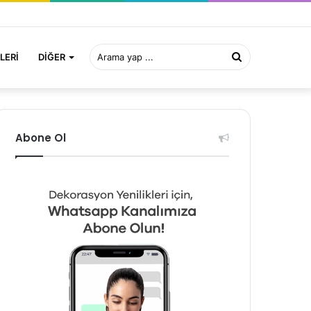
Arama
LERI
DIĞER
yap
Abone Ol
...