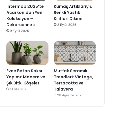
Intermob 2025’te
Kumaş Artıklarıyla
Acarkon’dan Yeni
Renkli Yastık
Koleksiyon –
Kılıfları Dikimi
Dekorcenneti
2 Eylül 2025
9 Eylül 2025
Evde Beton Saksı
Mutfak Seramik
Yapımı: Modern ve
Trendleri: Vintage,
Şık Bitki Köşeleri
Terracotta ve
Talavera
1 Eylül 2025
28 Ağustos 2025