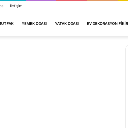
ası
İletişim
MUTFAK
YEMEK ODASI
YATAK ODASI
EV DEKORASYON FIKIR