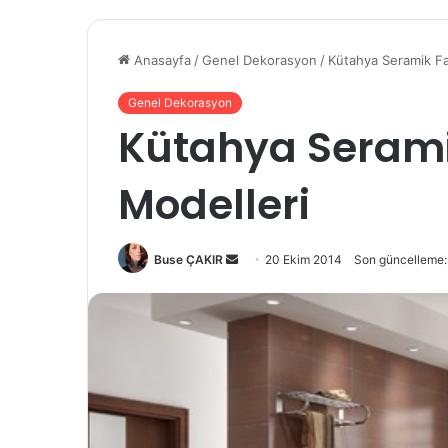
Anasayfa
/
Genel Dekorasyon
/
Kütahya Seramik Fa
Genel Dekorasyon
Kütahya Seram
Modelleri
Buse ÇAKIR
B
20 Ekim 2014
Son güncelleme:
i
r
e
-
p
o
s