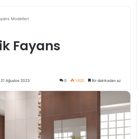
yans Modelleri
ik Fayans
 21 Ağustos 2023
0
1.620
Bir dakikadan az