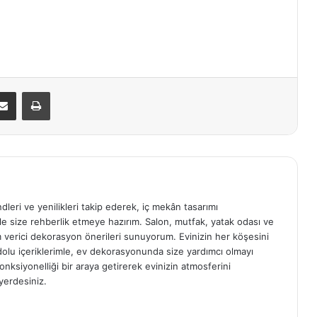
E-Posta ile paylaş
Yazdır
ndleri ve yenilikleri takip ederek, iç mekân tasarımı
e size rehberlik etmeye hazırım. Salon, mutfak, yatak odası ve
am verici dekorasyon önerileri sunuyorum. Evinizin her köşesini
e dolu içeriklerimle, ev dekorasyonunda size yardımcı olmayı
onksiyonelliği bir araya getirerek evinizin atmosferini
yerdesiniz.