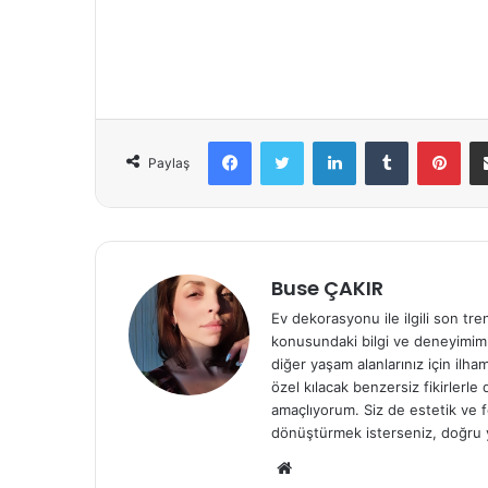
Facebook
Twitter
LinkedIn
Tumblr
Pinterest
Paylaş
Buse ÇAKIR
Ev dekorasyonu ile ilgili son tre
konusundaki bilgi ve deneyimiml
diğer yaşam alanlarınız için ilh
özel kılacak benzersiz fikirlerl
amaçlıyorum. Siz de estetik ve f
dönüştürmek isterseniz, doğru 
We