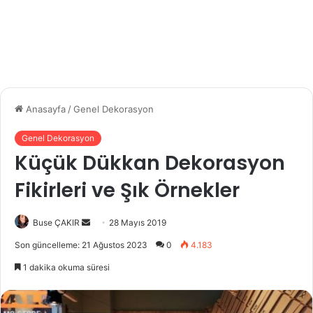
Anasayfa
/
Genel Dekorasyon
Genel Dekorasyon
Küçük Dükkan Dekorasyon
Fikirleri ve Şık Örnekler
Buse ÇAKIR
B
28 Mayıs 2019
i
Son güncelleme: 21 Ağustos 2023
0
4.183
r
1 dakika okuma süresi
e
-
p