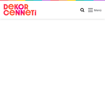
Arama
Menü
yap
...