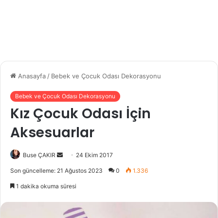
Anasayfa
/
Bebek ve Çocuk Odası Dekorasyonu
Bebek ve Çocuk Odası Dekorasyonu
Kız Çocuk Odası İçin
Aksesuarlar
Buse ÇAKIR
B
24 Ekim 2017
i
Son güncelleme: 21 Ağustos 2023
0
1.336
r
1 dakika okuma süresi
e
-
p