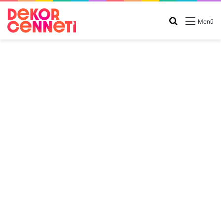
Arama
Menü
yap
...