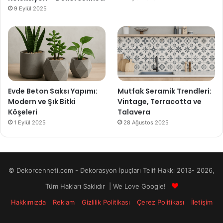
9 Eylül 2025
Evde Beton Saksı Yapımı:
Mutfak Seramik Trendleri:
Modern ve Şık Bitki
Vintage, Terracotta ve
Köşeleri
Talavera
1 Eylül 2025
28 Ağustos 2025
© Dekorcenneti.com - Dekorasyon İpuçları Telif Hakkı 2013- 2026,
Tüm Hakları Saklıdır | We Love Google!
Hakkımızda
Reklam
Gizlilik Politikası
Çerez Politikası
İletişim