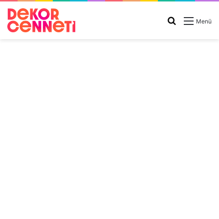
Arama
Menü
yap
...