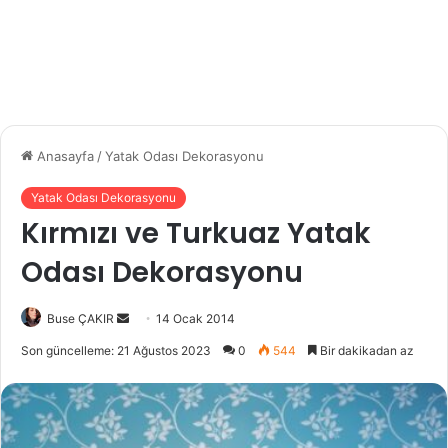
Anasayfa
/
Yatak Odası Dekorasyonu
Yatak Odası Dekorasyonu
Kırmızı ve Turkuaz Yatak
Odası Dekorasyonu
Buse ÇAKIR
B
14 Ocak 2014
i
Son güncelleme: 21 Ağustos 2023
0
544
Bir dakikadan az
r
e
-
p