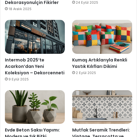
Dekorasyonuİçin Fikirler
24 Eylül 2025
18 Aralık 2025
Intermob 2025’te
Kumaş Artıklarıyla Renkli
Acarkon’dan Yeni
Yastık Kılıfları Dikimi
Koleksiyon – Dekorcenneti
2 Eylül 2025
9 Eylül 2025
Evde Beton Saksı Yapımı:
Mutfak Seramik Trendleri:
Modern ve Şık Bitki
Vintage, Terracotta ve