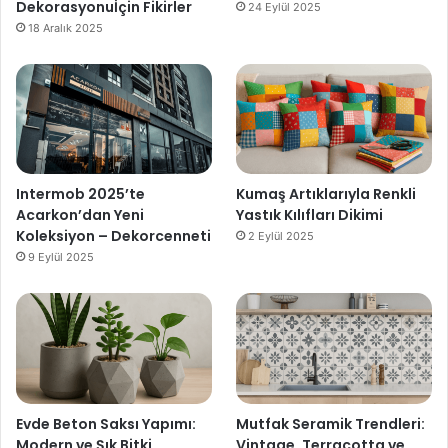
Dekorasyonuİçin Fikirler
24 Eylül 2025
18 Aralık 2025
Intermob 2025’te
Kumaş Artıklarıyla Renkli
Acarkon’dan Yeni
Yastık Kılıfları Dikimi
Koleksiyon – Dekorcenneti
2 Eylül 2025
9 Eylül 2025
Evde Beton Saksı Yapımı:
Mutfak Seramik Trendleri:
Modern ve Şık Bitki
Vintage, Terracotta ve