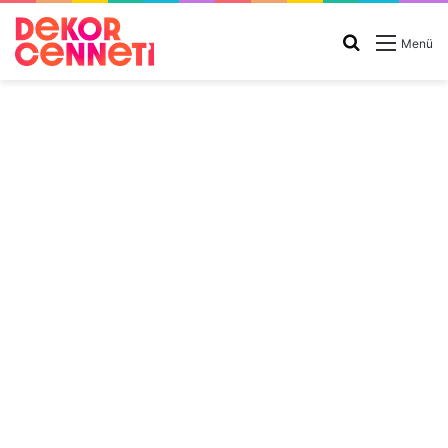
Arama
Menü
yap
...