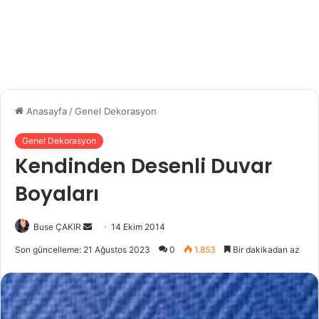
Anasayfa
/
Genel Dekorasyon
Genel Dekorasyon
Kendinden Desenli Duvar
Boyaları
Buse ÇAKIR
B
14 Ekim 2014
i
Son güncelleme: 21 Ağustos 2023
0
1.853
Bir dakikadan az
r
e
-
p