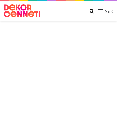
Arama
Menü
yap
...