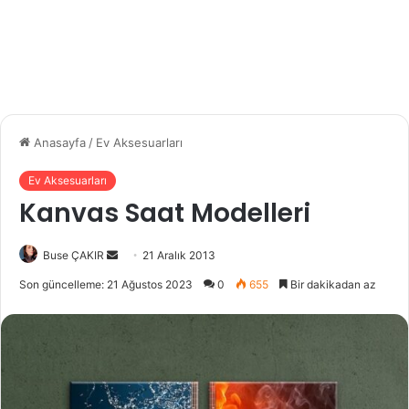
Anasayfa
/
Ev Aksesuarları
Ev Aksesuarları
Kanvas Saat Modelleri
Buse ÇAKIR
B
21 Aralık 2013
i
Son güncelleme: 21 Ağustos 2023
0
655
Bir dakikadan az
r
e
-
p
o
s