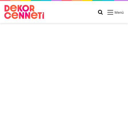
Arama
Menü
yap
...