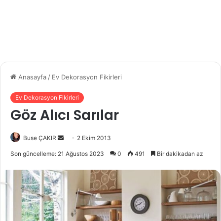
Anasayfa
/
Ev Dekorasyon Fikirleri
Ev Dekorasyon Fikirleri
Göz Alıcı Sarılar
Buse ÇAKIR
B
2 Ekim 2013
i
Son güncelleme: 21 Ağustos 2023
0
491
Bir dakikadan az
r
e
-
p
o
s