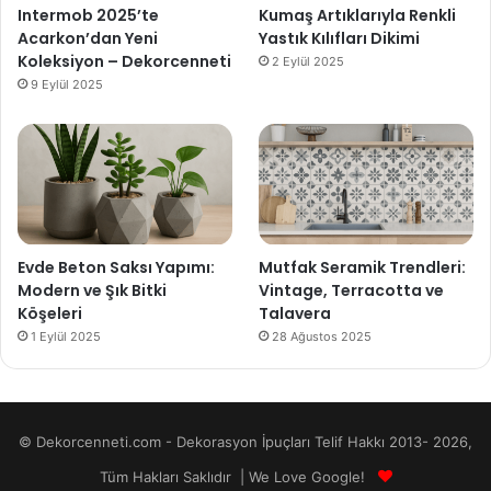
Intermob 2025’te
Kumaş Artıklarıyla Renkli
Acarkon’dan Yeni
Yastık Kılıfları Dikimi
Koleksiyon – Dekorcenneti
2 Eylül 2025
9 Eylül 2025
Evde Beton Saksı Yapımı:
Mutfak Seramik Trendleri:
Modern ve Şık Bitki
Vintage, Terracotta ve
Köşeleri
Talavera
1 Eylül 2025
28 Ağustos 2025
© Dekorcenneti.com - Dekorasyon İpuçları Telif Hakkı 2013- 2026,
Tüm Hakları Saklıdır | We Love Google!