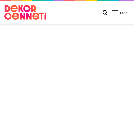
Arama
Menü
yap
...