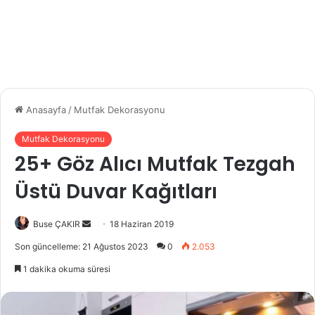
Anasayfa
/
Mutfak Dekorasyonu
Mutfak Dekorasyonu
25+ Göz Alıcı Mutfak Tezgah
Üstü Duvar Kağıtları
Buse ÇAKIR
B
18 Haziran 2019
i
Son güncelleme: 21 Ağustos 2023
0
2.053
r
1 dakika okuma süresi
e
-
p