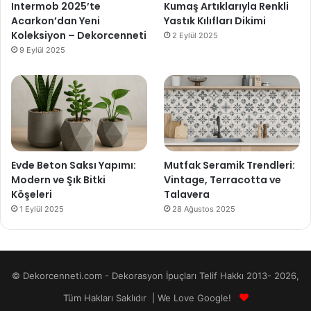
Intermob 2025’te
Kumaş Artıklarıyla Renkli
Acarkon’dan Yeni
Yastık Kılıfları Dikimi
Koleksiyon – Dekorcenneti
2 Eylül 2025
9 Eylül 2025
Evde Beton Saksı Yapımı:
Mutfak Seramik Trendleri:
Modern ve Şık Bitki
Vintage, Terracotta ve
Köşeleri
Talavera
1 Eylül 2025
28 Ağustos 2025
© Dekorcenneti.com - Dekorasyon İpuçları Telif Hakkı 2013- 2026,
Tüm Hakları Saklıdır | We Love Google!