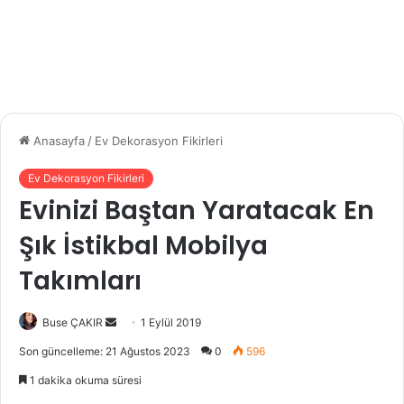
Anasayfa
/
Ev Dekorasyon Fikirleri
Ev Dekorasyon Fikirleri
Evinizi Baştan Yaratacak En
Şık İstikbal Mobilya
Takımları
Buse ÇAKIR
B
1 Eylül 2019
i
Son güncelleme: 21 Ağustos 2023
0
596
r
1 dakika okuma süresi
e