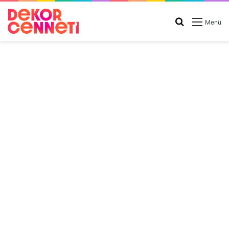
Arama
Menü
yap
...