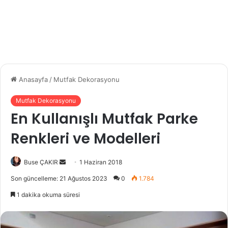
Anasayfa
/
Mutfak Dekorasyonu
Mutfak Dekorasyonu
En Kullanışlı Mutfak Parke
Renkleri ve Modelleri
Buse ÇAKIR
B
1 Haziran 2018
i
Son güncelleme: 21 Ağustos 2023
0
1.784
r
1 dakika okuma süresi
e
-
p