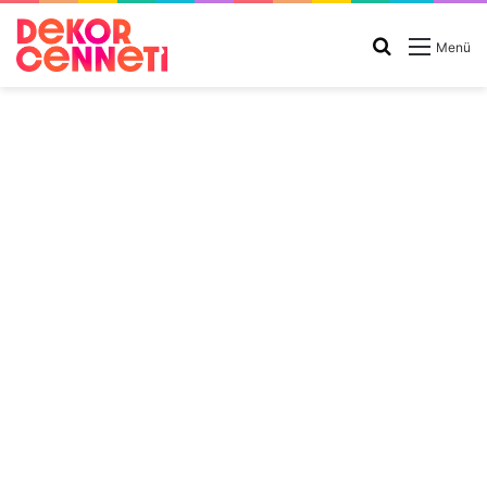
Arama
Menü
yap
...