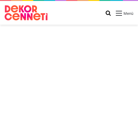
Arama
Menü
yap
...