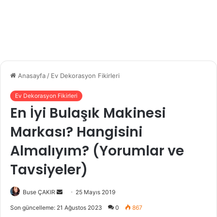
Anasayfa
/
Ev Dekorasyon Fikirleri
Ev Dekorasyon Fikirleri
En İyi Bulaşık Makinesi
Markası? Hangisini
Almalıyım? (Yorumlar ve
Tavsiyeler)
Buse ÇAKIR
B
25 Mayıs 2019
i
Son güncelleme: 21 Ağustos 2023
0
867
r