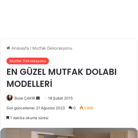
Anasayfa
/
Mutfak Dekorasyonu
Mutfak Dekorasyonu
EN GÜZEL MUTFAK DOLABI
MODELLERİ
Buse ÇAKIR
B
18 Şubat 2015
i
Son güncelleme: 21 Ağustos 2023
0
1.999
r
1 dakika okuma süresi
e
-
p