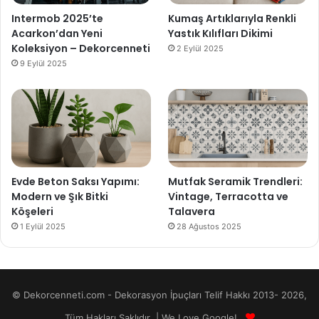
Intermob 2025’te
Kumaş Artıklarıyla Renkli
Acarkon’dan Yeni
Yastık Kılıfları Dikimi
Koleksiyon – Dekorcenneti
2 Eylül 2025
9 Eylül 2025
Evde Beton Saksı Yapımı:
Mutfak Seramik Trendleri:
Modern ve Şık Bitki
Vintage, Terracotta ve
Köşeleri
Talavera
1 Eylül 2025
28 Ağustos 2025
© Dekorcenneti.com - Dekorasyon İpuçları Telif Hakkı 2013- 2026,
Tüm Hakları Saklıdır | We Love Google!