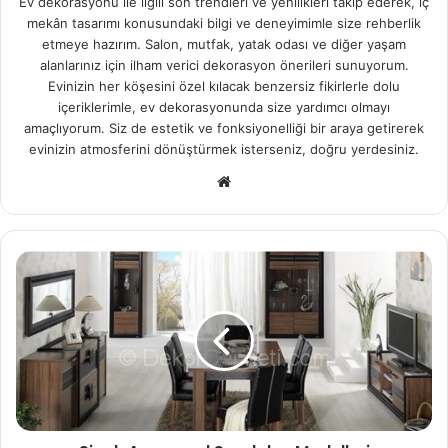
Ev dekorasyonu ile ilgili son trendleri ve yenilikleri takip ederek, iç
mekân tasarımı konusundaki bilgi ve deneyimimle size rehberlik
etmeye hazırım. Salon, mutfak, yatak odası ve diğer yaşam
alanlarınız için ilham verici dekorasyon önerileri sunuyorum.
Evinizin her köşesini özel kılacak benzersiz fikirlerle dolu
içeriklerimle, ev dekorasyonunda size yardımcı olmayı
amaçlıyorum. Siz de estetik ve fonksiyonelliği bir araya getirerek
evinizin atmosferini dönüştürmek isterseniz, doğru yerdesiniz.
We
b
sit
esi